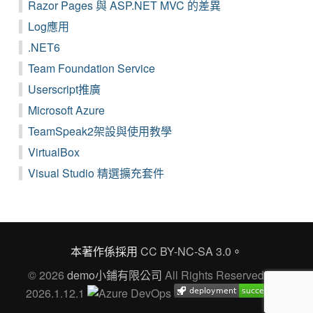
Razor Pages 與 ASP.NET MVC 的差異
Log應用
.NET6
Team Foundation Service
Userscript推廣
Microsoft Azure
TeamSpeak2架設與使用教學
VirtualBox
Visual Studio 精選擴充套件
本著作係採用
CC BY-NC-SA 3.0
。
© 2026
demo小鋪有限公司
All Rights Reserved Ver.
2026.1.12.1