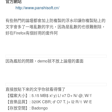
官方網站
http://www.panshisoft.cn/
有些熱門的論壇都會加上防複製的浮水印讓你複製貼上的
文字會多了一堆亂數的字元，因為是亂數的也很難刪除，
好在Firefox有個好用的套件阿
因為尷尬的問題，demo就不放上論壇的畫面
直接放貼下來的文字你就看得懂了
【檔案大小】: 5.15 MB$ x! y) L! v7 D+ N/ @; W/ f
【音樂品質】: 320K CBR; d' O7 T. j+ I2 R/ t W! E
【存放空間】: Badongo