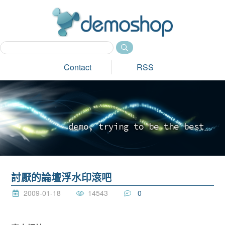
dem
Contact
RSS
d
e
m
o
,
t
r
y
i
n
g
t
o
b
e
t
h
e
b
e
s
t
_
討厭的論壇浮水印滾吧
2009-01-18
14543
0