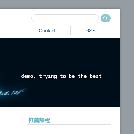
Contact
RSS
d
e
m
o
,
t
r
y
i
n
g
t
o
b
e
t
h
e
b
e
s
t
_
推薦課程