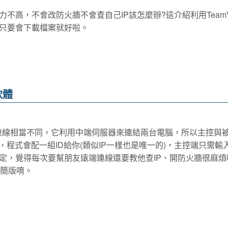
高，不會改防火牆不會查自己IP該怎麼辦?這介紹利用TeamVi
只要會下載檔案就好啦。
軟體
C點對點的連線相當不同，它利用中端伺服器來連結兩台電腦，所以主控與
程式會配一組ID給你(類似IP一樣也是唯一的)，主控端只需輸
定，覺得每次要幫朋友遠端連線還要教他查IP、開防火牆很麻煩
精簡版唷。