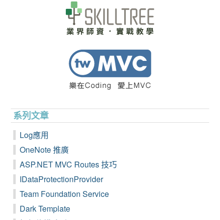
系列文章
Log應用
OneNote 推廣
ASP.NET MVC Routes 技巧
IDataProtectionProvider
Team Foundation Service
Dark Template