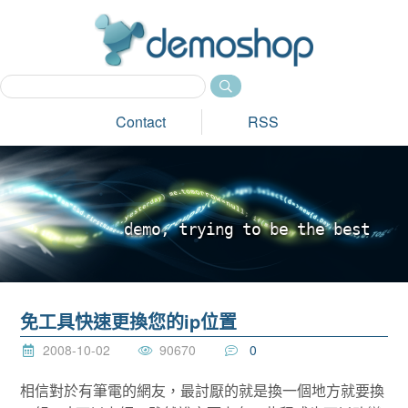
dem
Contact
RSS
d
e
m
o
,
t
r
y
i
n
g
t
o
b
e
t
h
e
b
e
s
t
_
免工具快速更換您的ip位置
2008-10-02
90670
0
相信對於有筆電的網友，最討厭的就是換一個地方就要換