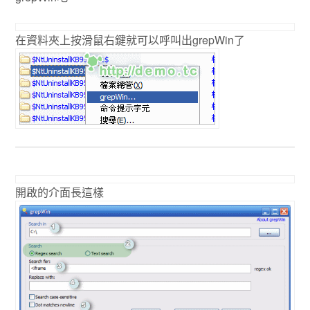
在資料夾上按滑鼠右鍵就可以呼叫出grepWin了
開啟的介面長這樣