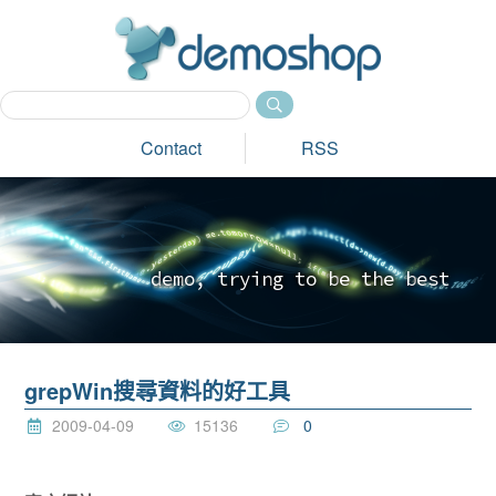
dem
Contact
RSS
d
e
m
o
,
t
r
y
i
n
g
t
o
b
e
t
h
e
b
e
s
t
_
grepWin搜尋資料的好工具
2009-04-09
15136
0