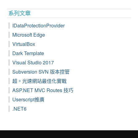
系列文章
IDataProtectionProvider
Microsoft Edge
VirtualBox
Dark Template
Visual Studio 2017
Subversion SVN 版本控管
超。光速網站最佳化實戰
ASP.NET MVC Routes 技巧
Userscript推廣
.NET6