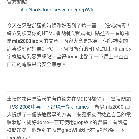
官方網站
http://tools.tortoisesvn.net/grepWin
今天在晃點部落的時候剛好看到了這一篇，〔當心病毒！
請立刻檢查你的HTML檔與網頁程式檔〕點進去一看原來
是
mis2000lab
大的文章，內容大意是說有一個很神奇的
病毒從網站進展到PC了，會將所有的HTML加上<iframe>
字樣連結到惡意網站，害得demo也驚了一下馬上來查查
自己的電腦是否安全無恙。
事情的來由是這樣的有位網友在MSDN都發了一篇這問題
〔
VS 2008中毒了？出現一段<iframe>
〕所以mis2000lab
大提供了一個快速搜尋的方案，來讓網友們檢查自己的電
腦狀態，剛好demo一直有使用grepWin的習慣，看到這
種問題第一個想到的就是grepWin因此在這裡介紹一下
grepWin吧