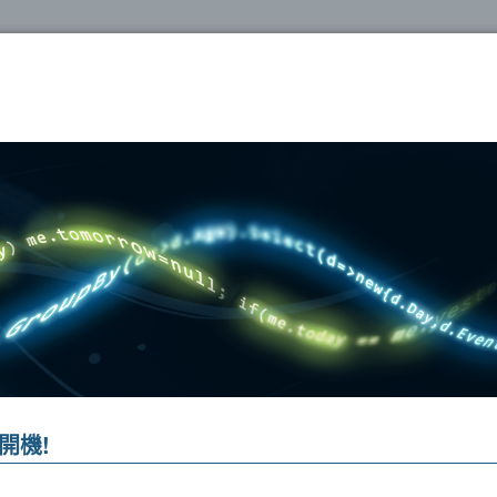
oshop
速開機!