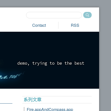
Contact
RSS
d
e
m
o
,
t
r
y
i
n
g
t
o
b
e
t
h
e
b
e
s
t
_
系列文章
Fire.appAndCompass.app