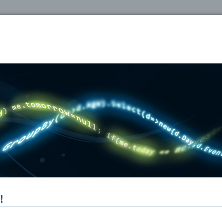
oshop
!