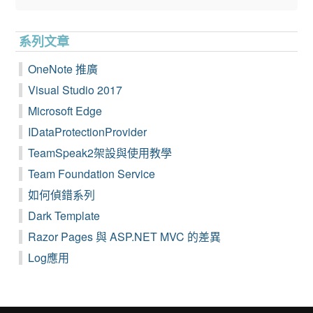
系列文章
OneNote 推廣
Visual Studio 2017
Microsoft Edge
IDataProtectionProvider
TeamSpeak2架設與使用教學
Team Foundation Service
如何偵錯系列
Dark Template
Razor Pages 與 ASP.NET MVC 的差異
Log應用