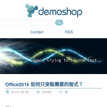
dem
Contact
RSS
d
e
m
o
,
t
r
y
i
n
g
t
o
b
e
t
h
e
b
e
s
t
_
Office2016 如何只安裝需要的程式？
2015-09-23
63936
0