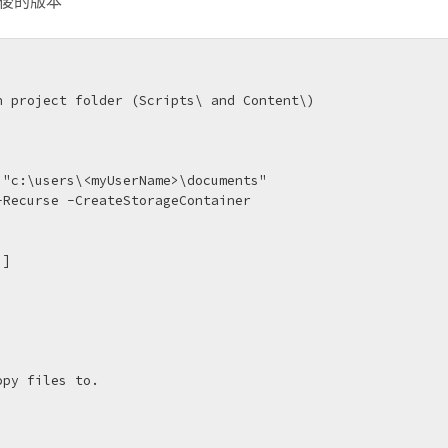
過後的版本
]
