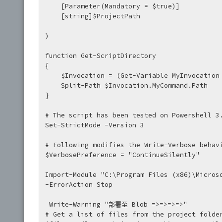
    [Parameter(Mandatory = $true)]

    [string]$ProjectPath

)

function Get-ScriptDirectory

{

    $Invocation = (Get-Variable MyInvocation -Scope 1).Value

    Split-Path $Invocation.MyCommand.Path

}

# The script has been tested on Powershell 3.
Set-StrictMode -Version 3

# Following modifies the Write-Verbose behavi
$VerbosePreference = "ContinueSilently"

Import-Module "C:\Program Files (x86)\Microso
-ErrorAction Stop

 Write-Warning "部署至 Blob =>=>=>=>"

# Get a list of files from the project folder