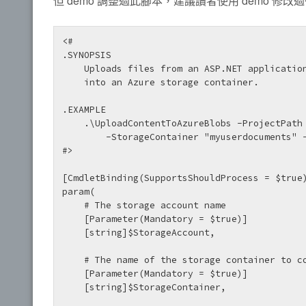
但 demo 調整過此腳本，建議讀者使用 demo 修改
<#

.SYNOPSIS

    Uploads files from an ASP.NET application project folder (Scripts\ and Content\)

    into an Azure storage container.

.EXAMPLE

    .\UploadContentToAzureBlobs -ProjectPath "c:\users\<myUserName>\documents"

        -StorageContainer "myuserdocuments" -Recurse -CreateStorageContainer

#>

[CmdletBinding(SupportsShouldProcess = $true)
param(

    # The storage account name

    [Parameter(Mandatory = $true)]

    [string]$StorageAccount,

    # The name of the storage container to copy files to.

    [Parameter(Mandatory = $true)]

    [string]$StorageContainer,
