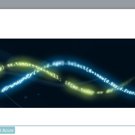
oshop
t Azure