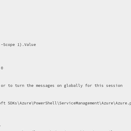
0

or to turn the messages on globally for this session

ft SDKs\Azure\PowerShell\ServiceManagement\Azure\Azure.p

