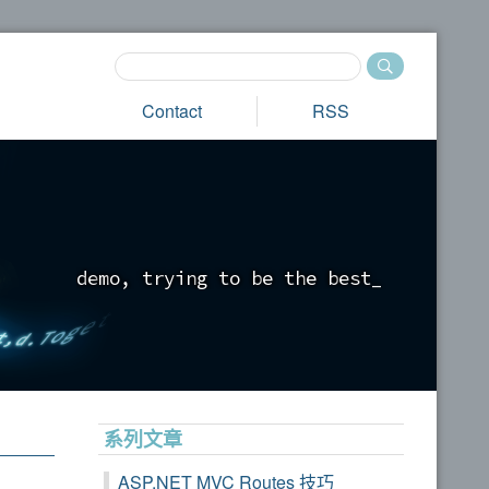
Contact
RSS
d
e
m
o
,
t
r
y
i
n
g
t
o
b
e
t
h
e
b
e
s
t
_
系列文章
ASP.NET MVC Routes 技巧