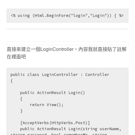
<% using (Html.BeginForm("login","Login")) { %> 
直接來建立一個LoginController，內容我就直接貼了註解
在裡面吧
public class LoginController : Controller

{

    public ActionResult Login()

    {

        return View();

    }

    [AcceptVerbs(HttpVerbs.Post)]

    public ActionResult Login(string userName, 
string password, bool rememberMe, string 