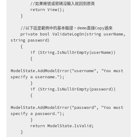
        //如果帳號或密碼沒輸入就回到原頁

        return View();

    }

    //以下這是範例中的基本驗證，demo直接Copy過來

    private bool ValidateLogOn(string userName, 
string password)

    {

        if (String.IsNullOrEmpty(userName))

        {

ModelState.AddModelError("username", "You must 
specify a username.");

        }

        if (String.IsNullOrEmpty(password))

        {

ModelState.AddModelError("password", "You must 
specify a password.");

        }

        return ModelState.IsValid;

    }
