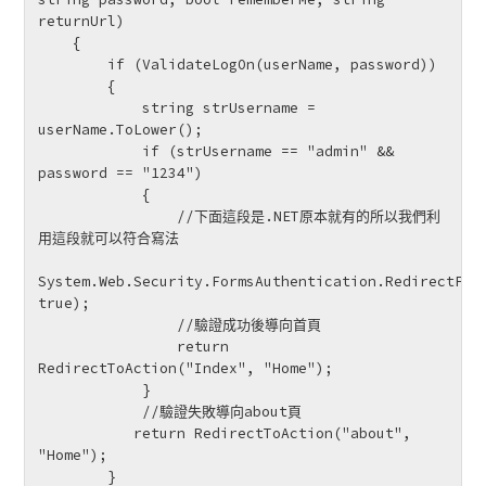
returnUrl)

    {

        if (ValidateLogOn(userName, password))

        {

            string strUsername = 
userName.ToLower();

            if (strUsername == "admin" && 
password == "1234")

            {

                //下面這段是.NET原本就有的所以我們利
用這段就可以符合寫法

System.Web.Security.FormsAuthentication.RedirectFrom
true);

                //驗證成功後導向首頁

                return 
RedirectToAction("Index", "Home");

            }

            //驗證失敗導向about頁

           return RedirectToAction("about", 
"Home");

        }
