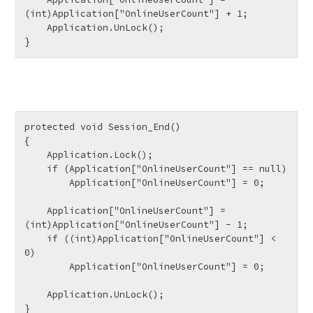
(int)Application["OnlineUserCount"] + 1;

    Application.UnLock();

} 
protected void Session_End()

{

    Application.Lock();

    if (Application["OnlineUserCount"] == null)

        Application["OnlineUserCount"] = 0;

    Application["OnlineUserCount"] = 
(int)Application["OnlineUserCount"] - 1;

    if ((int)Application["OnlineUserCount"] < 
0)

        Application["OnlineUserCount"] = 0;

    Application.UnLock();

} 