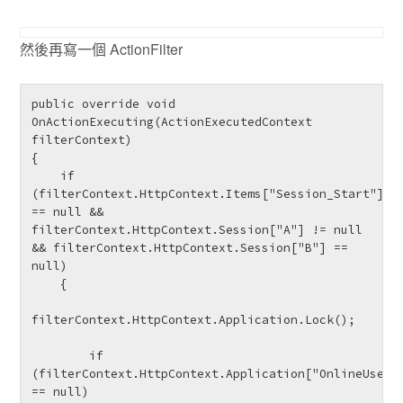
然後再寫一個 ActionFilter
public override void 
OnActionExecuting(ActionExecutedContext 
filterContext)

{

    if 
(filterContext.HttpContext.Items["Session_Start"] 
== null && 
filterContext.HttpContext.Session["A"] != null 
&& filterContext.HttpContext.Session["B"] == 
null)

    {

filterContext.HttpContext.Application.Lock();

        if 
(filterContext.HttpContext.Application["OnlineUserCo
== null)
