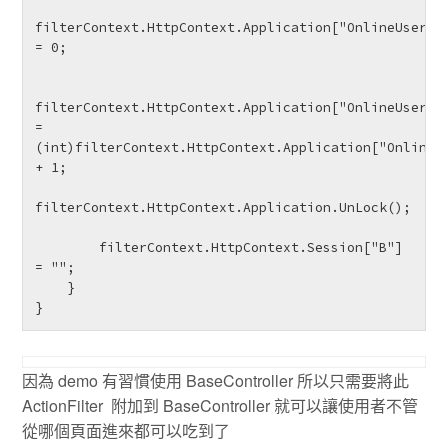
filterContext.HttpContext.Application["OnlineUserCou
= 0;

filterContext.HttpContext.Application["OnlineUserCou
= 
(int)filterContext.HttpContext.Application["OnlineUs
+ 1;

filterContext.HttpContext.Application.UnLock();

        filterContext.HttpContext.Session["B"] 
= "";

    }

} 
因為 demo 有習慣使用 BaseController 所以只需要將此
ActionFilter 附加到 BaseController 就可以讓使用者不管
從哪個頁面進來都可以吃到了