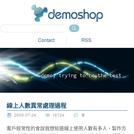
dem
Contact
RSS
d
e
m
o
,
t
r
y
i
n
g
t
o
b
e
t
h
e
b
e
s
t
_
線上人數異常處理過程
2009-07-24
16724
0
客戶經常性的會說我想知道線上使用人數有多人，製作方