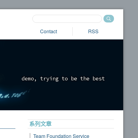
Contact
RSS
d
e
m
o
,
t
r
y
i
n
g
t
o
b
e
t
h
e
b
e
s
t
_
系列文章
Team Foundation Service