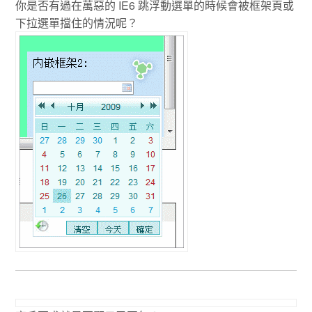
你是否有過在萬惡的 IE6 跳浮動選單的時候會被框架頁或
下拉選單擋住的情況呢？