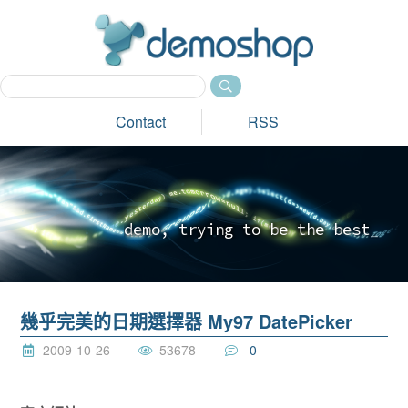
dem
Contact
RSS
d
e
m
o
,
t
r
y
i
n
g
t
o
b
e
t
h
e
b
e
s
t
_
幾乎完美的日期選擇器 My97 DatePicker
2009-10-26
53678
0