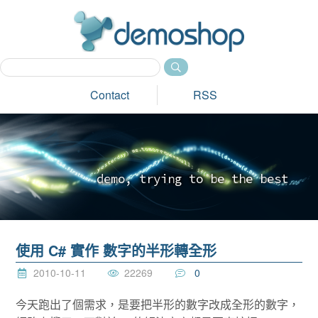
dem
Contact
RSS
d
e
m
o
,
t
r
y
i
n
g
t
o
b
e
t
h
e
b
e
s
t
_
使用 C# 實作 數字的半形轉全形
2010-10-11
22269
0
今天跑出了個需求，是要把半形的數字改成全形的數字，