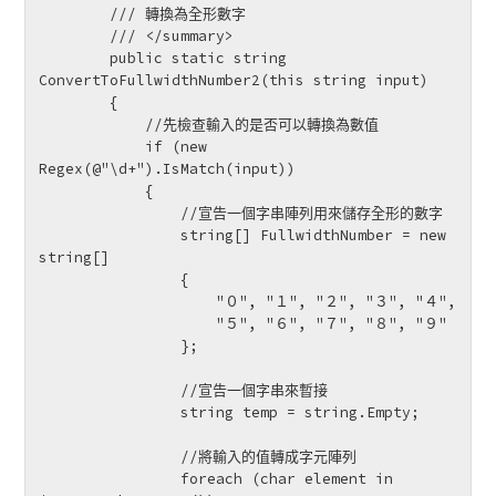
        /// 轉換為全形數字

        /// </summary>

        public static string 
ConvertToFullwidthNumber2(this string input)

        {

            //先檢查輸入的是否可以轉換為數值

            if (new 
Regex(@"\d+").IsMatch(input))

            {

                //宣告一個字串陣列用來儲存全形的數字

                string[] FullwidthNumber = new 
string[]

                {

                    "０", "１", "２", "３", "４",

                    "５", "６", "７", "８", "９"

                };

                //宣告一個字串來暫接

                string temp = string.Empty;

                //將輸入的值轉成字元陣列

                foreach (char element in 