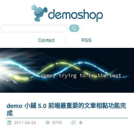
dem
Contact
RSS
d
e
m
o
,
t
r
y
i
n
g
t
o
b
e
t
h
e
b
e
s
t
_
demo 小鋪 5.0 前端最重要的文章相黏功能完
成
2011-06-24
8733
0