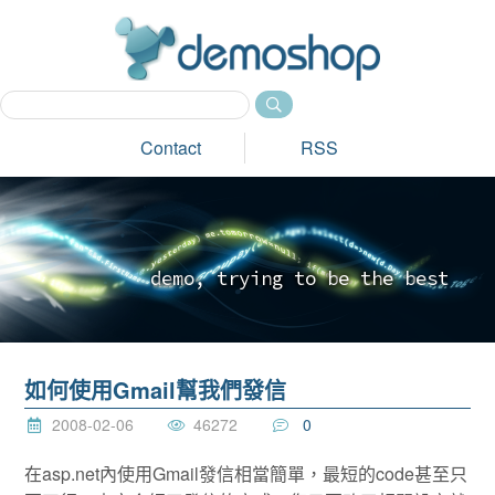
dem
Contact
RSS
d
e
m
o
,
t
r
y
i
n
g
t
o
b
e
t
h
e
b
e
s
t
_
如何使用Gmail幫我們發信
2008-02-06
46272
0
在asp.net內使用Gmail發信相當簡單，最短的code甚至只