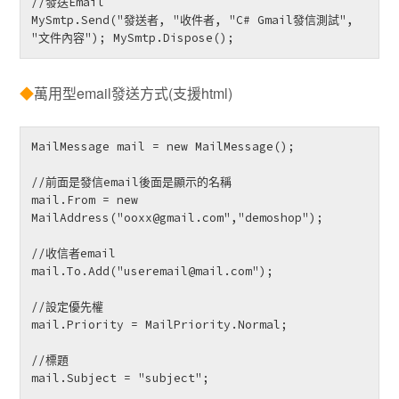
//發送Email

MySmtp.Send("發送者, "收件者, "C# Gmail發信測試", 
"文件內容"); MySmtp.Dispose();
◆
萬用型email發送方式(支援html)
MailMessage mail = new MailMessage();

//前面是發信email後面是顯示的名稱

mail.From = new 
MailAddress("ooxx@gmail.com","demoshop");

//收信者email

mail.To.Add("useremail@mail.com");

//設定優先權

mail.Priority = MailPriority.Normal;

//標題

mail.Subject = "subject";
