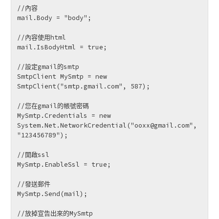
//內容

mail.Body = "body";

//內容使用html

mail.IsBodyHtml = true;

//設定gmail的smtp

SmtpClient MySmtp = new 
SmtpClient("smtp.gmail.com", 587);

//您在gmail的帳號密碼

MySmtp.Credentials = new 
System.Net.NetworkCredential("ooxx@gmail.com", 
"123456789");

//開啟ssl

MySmtp.EnableSsl = true;

//發送郵件

MySmtp.Send(mail);

//放掉宣告出來的MySmtp
