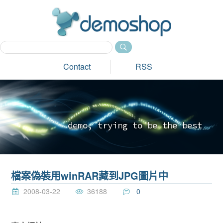
dem
Contact
RSS
d
e
m
o
,
t
r
y
i
n
g
t
o
b
e
t
h
e
b
e
s
t
_
檔案偽裝用winRAR藏到JPG圖片中
2008-03-22
36188
0