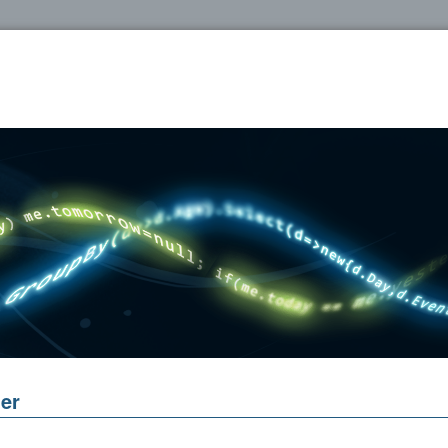
oshop
er