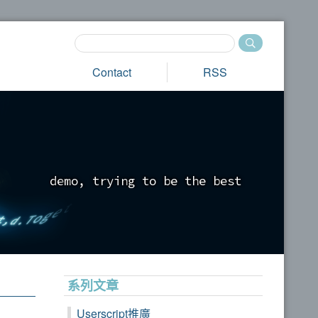
Contact
RSS
d
e
m
o
,
t
r
y
i
n
g
t
o
b
e
t
h
e
b
e
s
t
_
系列文章
Userscript推廣