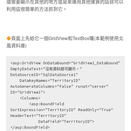
還需要顯示在其他的地方或是來運用其他運算的話就可以
利用這很簡單的方法抓到它。
◆
頁面上先給它一個GridView和TextBox囉(本範例使用北
風資料庫)
<asp:GridView OnDataBound="GridView1_DataBound" 
EmptyDataText="沒有資料錄可顯示。" 
DataSourceID="SqlDataSource1"

    DataKeyNames="TerritoryID" 
AutoGenerateColumns="False" runat="server" 
ID="GridView1">

    <Columns>

        <asp:BoundField 
SortExpression="TerritoryID" ReadOnly="True" 
HeaderText="TerritoryID"

            DataField="TerritoryID">
</asp:BoundField>
