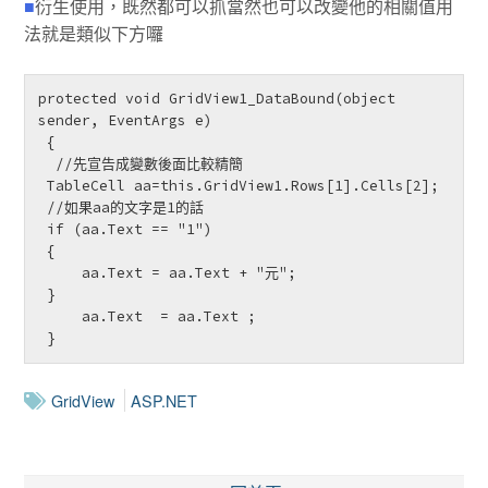
■
衍生使用，既然都可以抓當然也可以改變他的相關值用
法就是類似下方囉
protected void GridView1_DataBound(object 
sender, EventArgs e)

 {

  //先宣告成變數後面比較精簡

 TableCell aa=this.GridView1.Rows[1].Cells[2];

 //如果aa的文字是1的話

 if (aa.Text == "1")

 {

     aa.Text = aa.Text + "元";

 }

     aa.Text  = aa.Text ;

 } 
GridView
ASP.NET