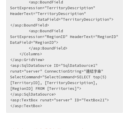
        <asp:BoundField 
SortExpression="TerritoryDescription" 
HeaderText="TerritoryDescription"

            DataField="TerritoryDescription">
</asp:BoundField>

        <asp:BoundField 
SortExpression="RegionID" HeaderText="RegionID" 
DataField="RegionID">

        </asp:BoundField>

    </Columns>

</asp:GridView>

<asp:SqlDataSource ID="SqlDataSource1" 
runat="server" ConnectionString="連結字串" 
SelectCommand="SelectCommand=SELECT top(5) 
[TerritoryID], [TerritoryDescription], 
[RegionID] FROM [Territories]">

</asp:SqlDataSource>

<asp:TextBox runat="server" ID="TextBox21">
</asp:TextBox> 