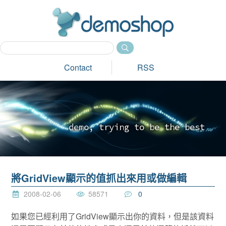
dem
Contact
RSS
d
e
m
o
,
t
r
y
i
n
g
t
o
b
e
t
h
e
b
e
s
t
_
將GridView顯示的值抓出來用或做編輯
2008-02-06
58571
0
如果您已經利用了GridView顯示出你的資料，但是該資料