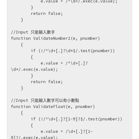
            e.value = /^\d+/.exec(e.value);

        }

        return false;

    }

//Input 只能輸入數字

function ValidateNumber2(e, pnumber)

    {

        if (!/^\d+[.]?\d*$/.test(pnumber))

        {

            e.value = /^\d+[.]?
\d*/.exec(e.value);

        }

        return false;

    }

//Input 只能輸入數字可以有小數點

function ValidateFloat(e, pnumber)

    {

        if (!/^\d+[.]?[1-9]?$/.test(pnumber))

        {

            e.value = /\d+[.]?[1-
9]?/.exec(e.value);
