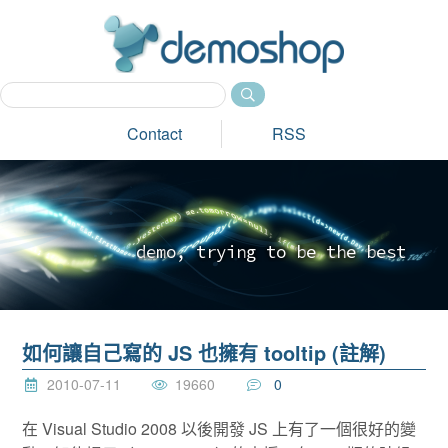
dem
Contact
RSS
d
e
m
o
,
t
r
y
i
n
g
t
o
b
e
t
h
e
b
e
s
t
_
如何讓自己寫的 JS 也擁有 tooltip (註解)
2010-07-11
19660
0
在 Visual Studio 2008 以後開發 JS 上有了一個很好的變