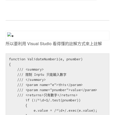
所以要利用 Visual Studio 看得懂的註解方式來上註解
function ValidateNumber1(e, pnumber)

{

    /// <summary>

    /// 限制 Inptu 只能輸入數字

    /// </summary>

    /// <param name="e">this</param>

    /// <param name="pnumber">value</param>

    /// <returns>只有數字</returns>

        if (!/^\d+$/.test(pnumber))

        {

            e.value = /^\d+/.exec(e.value);
