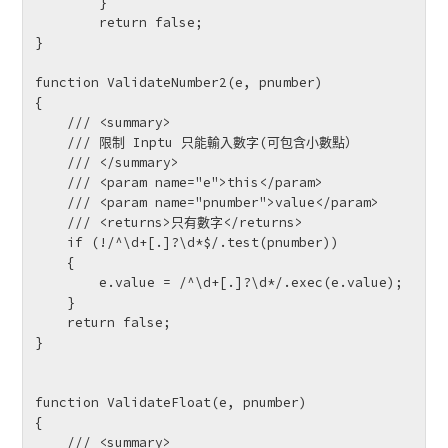
        }

        return false;

}

function ValidateNumber2(e, pnumber)

{

    /// <summary>

    /// 限制 Inptu 只能輸入數字(可包含小數點）

    /// </summary>

    /// <param name="e">this</param>

    /// <param name="pnumber">value</param>

    /// <returns>只有數字</returns>

    if (!/^\d+[.]?\d*$/.test(pnumber))

    {

        e.value = /^\d+[.]?\d*/.exec(e.value);

    }

    return false;

}

function ValidateFloat(e, pnumber)

{

    /// <summary>
