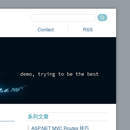
Contact
RSS
d
e
m
o
,
t
r
y
i
n
g
t
o
b
e
t
h
e
b
e
s
t
_
系列文章
ASP.NET MVC Routes 技巧