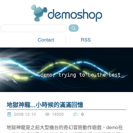
dem
Contact
RSS
d
e
m
o
,
t
r
y
i
n
g
t
o
b
e
t
h
e
b
e
s
t
_
地獄神龍...小時候的滿滿回憶
2008-12-10
14520
0
地獄神龍是之前大型機台的奇幻冒險動作遊戲，demo在