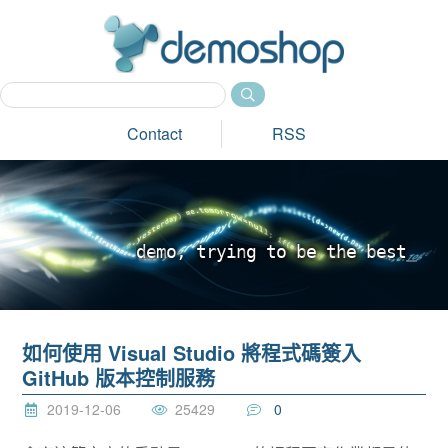
dem
Contact
RSS
d
e
m
o
,
t
r
y
i
n
g
t
o
b
e
t
h
e
b
e
s
t
_
如何使用 Visual Studio 將程式碼簽入
GitHub 版本控制服務
2019-12-06
25429
0