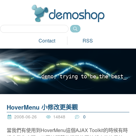
dem
Contact
RSS
d
e
m
o
,
t
r
y
i
n
g
t
o
b
e
t
h
e
b
e
s
t
_
HoverMenu 小修改更美觀
2008-06-26
14848
0
當我們有使用到HoverMenu這個AJAX Toolkit的時候有時