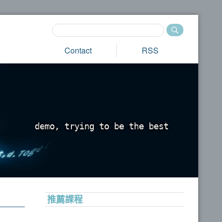
Contact
RSS
d
e
m
o
,
t
r
y
i
n
g
t
o
b
e
t
h
e
b
e
s
t
_
推薦課程