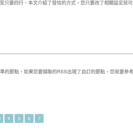
code甚至只要四行，本文介紹了發信的方式，您只要改了相關設定就
標準的節點，如果您要擷取的RSS出現了自訂的節點，您就要參
5
6
7