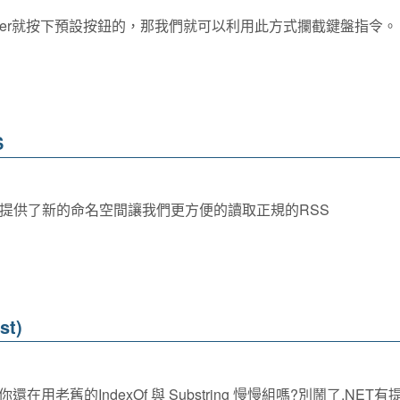
Enter就按下預設按鈕的，那我們就可以利用此方式攔截鍵盤指令。
S
候又提供了新的命名空間讓我們更方便的讀取正規的RSS
t)
舊的IndexOf 與 Substring 慢慢組嗎?別鬧了.NET有