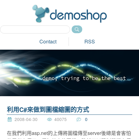
dem
Contact
RSS
d
e
m
o
,
t
r
y
i
n
g
t
o
b
e
t
h
e
b
e
s
t
_
利用C#來做到圖檔縮圖的方式
2008-04-30
40075
0
在我們利用asp.net的上傳將圖檔傳至server後總是會害怕