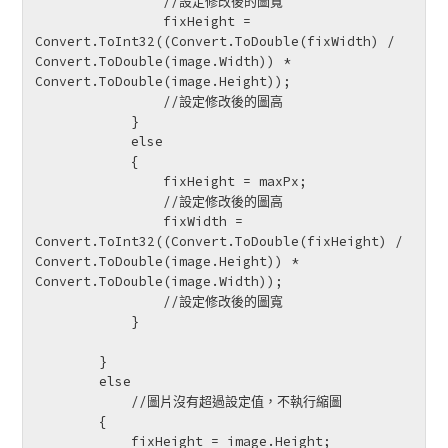
                //設定修改後的圖寬

                fixHeight = 
Convert.ToInt32((Convert.ToDouble(fixWidth) / 
Convert.ToDouble(image.Width)) * 
Convert.ToDouble(image.Height));

                //設定修改後的圖高

            }

            else

            {

                fixHeight = maxPx;

                //設定修改後的圖高

                fixWidth = 
Convert.ToInt32((Convert.ToDouble(fixHeight) / 
Convert.ToDouble(image.Height)) * 
Convert.ToDouble(image.Width));

                //設定修改後的圖寬

            }

        }

        else

            //圖片沒有超過設定值，不執行縮圖

        {

            fixHeight = image.Height;
