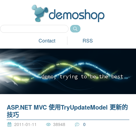
dem
Contact
RSS
d
e
m
o
,
t
r
y
i
n
g
t
o
b
e
t
h
e
b
e
s
t
_
ASP.NET MVC 使用TryUpdateModel 更新的
技巧
2011-01-11
38948
0