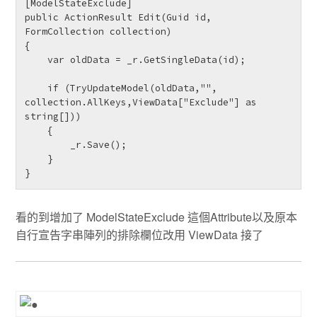
[ModelStateExclude]

public ActionResult Edit(Guid id, 
FormCollection collection)

{

    var oldData = _r.GetSingleData(id);

    if (TryUpdateModel(oldData,"", 
collection.AllKeys,ViewData["Exclude"] as 
string[]))

    {

        _r.Save();

    }

}
看的到增加了 ModelStateExclude 這個Attribute以及原本
自行宣告字串陣列的排除欄位改用 ViewData 接了