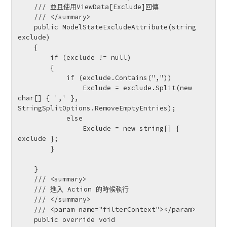
    /// 並且使用ViewData[Exclude]回傳

    /// </summary>

    public ModelStateExcludeAttribute(string 
exclude)

    {

        if (exclude != null)

        {

            if (exclude.Contains(","))

                Exclude = exclude.Split(new 
char[] { ',' }, 
StringSplitOptions.RemoveEmptyEntries);

            else

                Exclude = new string[] { 
exclude };

        }

    }

    /// <summary>

    /// 進入 Action 的時候執行

    /// </summary>

    /// <param name="filterContext"></param>

    public override void 