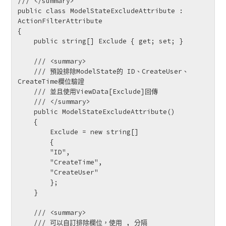
/// </summary>

public class ModelStateExcludeAttribute : 
ActionFilterAttribute

{

    public string[] Exclude { get; set; }

    /// <summary>

    /// 預設排除ModelState的 ID、CreateUser、
CreateTime欄位驗證

    /// 並且使用ViewData[Exclude]回傳

    /// </summary>

    public ModelStateExcludeAttribute()

    {

        Exclude = new string[]

        {

        "ID",

        "CreateTime",

        "CreateUser"

        };

    }

    /// <summary>

    /// 可以自訂排除欄位，使用 , 分隔
