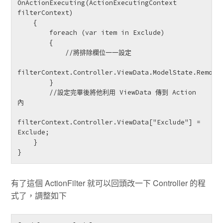
OnActionExecuting(ActionExecutingContext 
filterContext)

    {

        foreach (var item in Exclude)

        {

            //將排除欄位一一設定

filterContext.Controller.ViewData.ModelState.Remove(
        }

        //設定完畢後將他利用 ViewData 傳到 Action 
內

filterContext.Controller.ViewData["Exclude"] = 
Exclude;

    }

}
有了這個 ActionFilter 就可以回頭改一下 Controller 的程
式了，調整如下