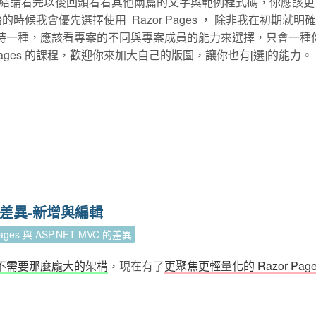
結論看完以後回頭看看其他兩篇的文字與範例程式碼，你應該更
始的時候我會優先選擇使用 Razor Pages ， 除非我在初期就明
堅持一種，應該看專案的不同與專案成員的能力來選擇，只會一種
Pages 的課程，歡迎你來加大自己的版圖，讓你也有[選]的能力。
C 的差異-新增與編輯
Pages 與 ASP.NET MVC 的差異
不需要那麼龐大的架構
，現在有了
更聚焦更輕量化的 Razor Page