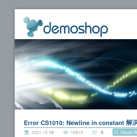
dem
Error CS1010: Newline in constant
2021-12-08
10815
0
Visual