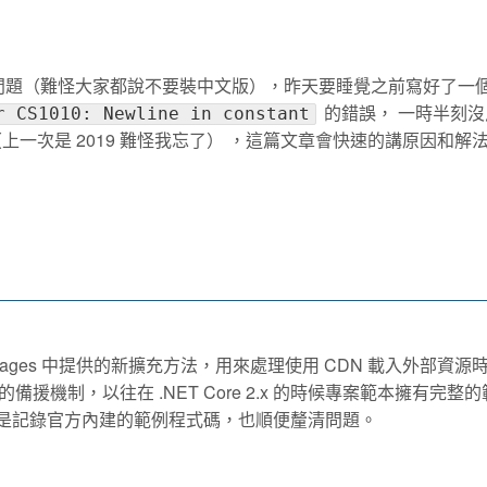
會有一樣的問題（難怪大家都說不要裝中文版），昨天要睡覺之前寫好了一
的錯誤， 一時半刻沒
r CS1010: Newline in constant
一次是 2019 難怪我忘了） ，這篇文章會快速的講原因和解
 與 Razor Pages 中提供的新擴充方法，用來處理使用 CDN 載入外部資
機制，以往在 .NET Core 2.x 的時候專案範本擁有完整
要就是記錄官方內建的範例程式碼，也順便釐清問題。