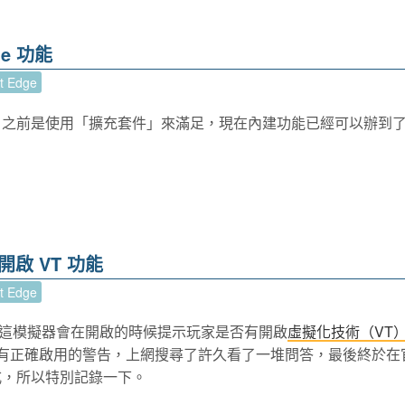
de 功能
t Edge
之前是使用「擴充套件」來滿足，現在內建功能已經可以辦到
確開啟 VT 功能
t Edge
這模擬器會在開啟的時候提示玩家是否有開啟
虛擬化技術（VT
沒有正確啟用的警告，上網搜尋了許久看了一堆問答，最後終於在
式，所以特別記錄一下。