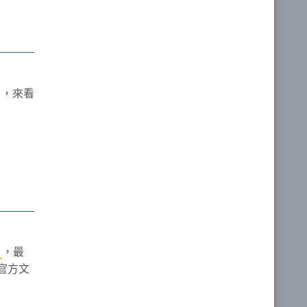
了，來看
）
，最
官方文