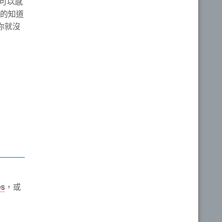
可以感
確的知道
你就沒
s
，或