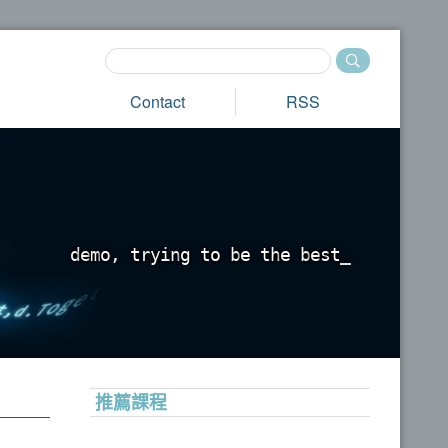
Contact
RSS
d
e
m
o
,
t
r
y
i
n
g
t
o
b
e
t
h
e
b
e
s
t
_
推薦課程