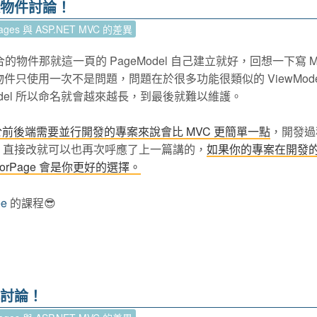
傳遞物件討論！
Pages 與 ASP.NET MVC 的差異
合的物件那就這一頁的 PageModel 自己建立就好，回想一下寫 M
個物件只使用一次不是問題，問題在於很多功能很類似的 ViewMode
odel 所以命名就會越來越長，到最後就難以維護。
於前後端需要並行開發的專案來說會比 MVC 更簡單一點
，開發過
，直接改就可以也再次呼應了上一篇講的，
如果你的專案在開發
rPage 會是你更好的選擇。
ee
的課程😎
範本討論！