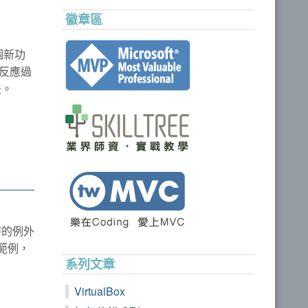
徽章區
個新功
反應過
法。
源時的例外
的範例，
系列文章
VirtualBox