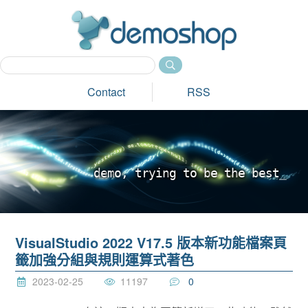
dem
Contact
RSS
d
e
m
o
,
t
r
y
i
n
g
t
o
b
e
t
h
e
b
e
s
t
_
VisualStudio 2022 V17.5 版本新功能檔案頁
籤加強分組與規則運算式著色
2023-02-25
11197
0