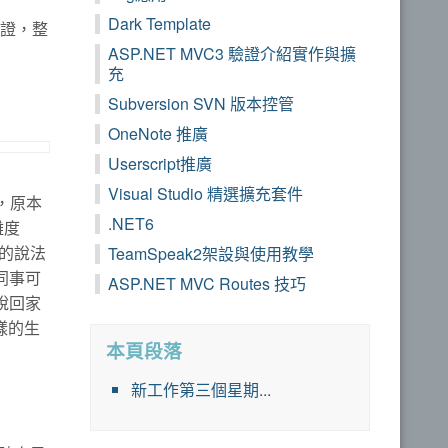
Dark Template
驗證，整
ASP.NET MVC3 驗證介紹實作與擴
充
Subversion SVN 版本控管
OneNote 推廣
Userscript推廣
Visual Studio 精選擴充套件
，原本
.NET6
難度
司的說法
TeamSpeak2架設與使用教學
同事可
ASP.NET MVC Routes 技巧
說回家
樣的生
本頁段落
新工作第三個星期...