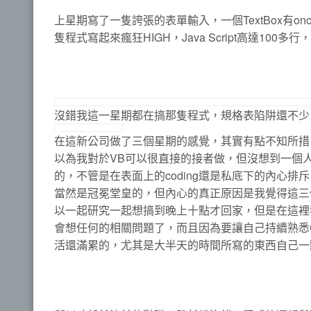
上星期寫了一隻誇張的表單輸入，一個TextBox有on
隻程式寫起來瘋狂HIGH，Java Script高達100多行，VB
沒錯我這一星期都在搞那隻程式，規格表陷阱還不少
在這新公司做了三個星期的感覺，其實有點不知所措，
以為我對於VB可以很直接的接者做，但沒想到一個
的，不管是在表面上的coding還是私底下的內心
當然是冠冕堂皇的，但內心的真正原因是我覺得這三
以一起研究一起想搞到晚上十點才回家，但是在這裡我
會想任何的相關問題了，而且因為要讓自己持續熟悉
活還滿累的，尤其是大半天的時間所寫的東西自己一