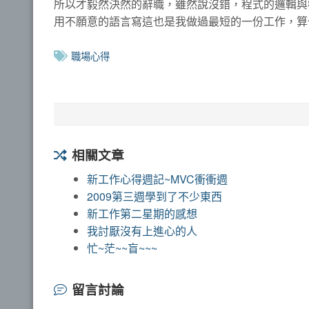
所以才毅然決然的辭職，雖然說沒錯，程式的邏輯與
用不願意的語言寫這也是我做過最短的一份工作，算
職場心得
相關文章
新工作心得週記~MVC衝衝週
2009第三週學到了不少東西
新工作第二星期的感想
我討厭沒有上進心的人
忙~茫~~盲~~~
留言討論