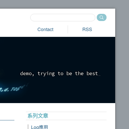
Contact
RSS
d
e
m
o
,
t
r
y
i
n
g
t
o
b
e
t
h
e
b
e
s
t
_
系列文章
Log應用