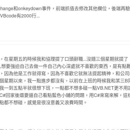
change和onkeydown事件，前端抓值去修改其他欄位，後端再
code有2000行...
在星期五的時候我和協理提了口頭辭職...沒錯三個星期就提了
人想要強迫自己去做一件自己內心深處就不喜歡的東西，是有點
排斥，因為他是工作就得寫，因為不喜歡它就無法提起精神，和公
個星期以來，我一點進步都沒有，以前在上班的時候我和某三B
一到五點半就很想下班，一點都不想多碰一點VB.NET更不用
C#回家後還要逼自己看點藍色小鋪的問題，用C#來寫來解，這
點都不想碰，感覺是很沒意義又浪費時間。