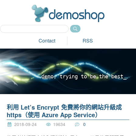
dem
Contact
RSS
d
e
m
o
,
t
r
y
i
n
g
t
o
b
e
t
h
e
b
e
s
t
_
利用 Let’s Encrypt 免費將你的網站升級成
https（使用 Azure App Service）
2018-09-24
19634
0