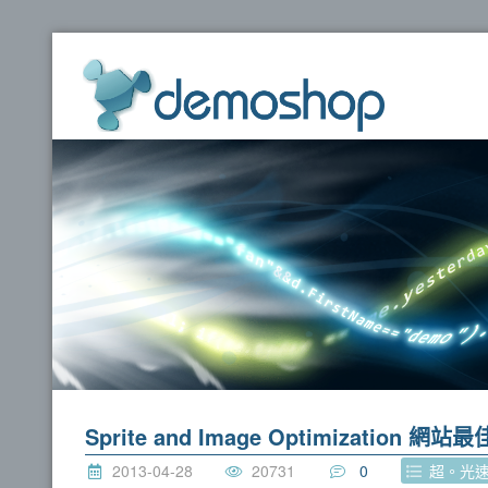
dem
Sprite and Image Optimization
2013-04-28
20731
0
超。光