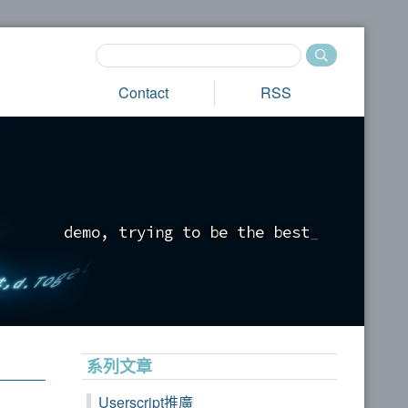
Contact
RSS
d
e
m
o
,
t
r
y
i
n
g
t
o
b
e
t
h
e
b
e
s
t
_
系列文章
Userscript推廣