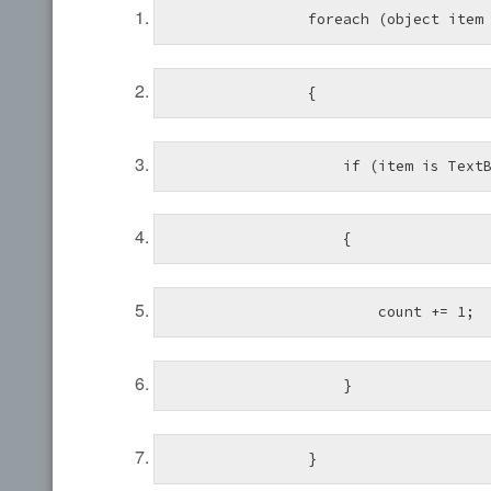
foreach
 (
object
 item
{ 
if
 (item 
is
 Text
    { 
        count += 1; 
    } 
} 