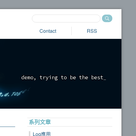
Contact
RSS
d
e
m
o
,
t
r
y
i
n
g
t
o
b
e
t
h
e
b
e
s
t
_
系列文章
Log應用