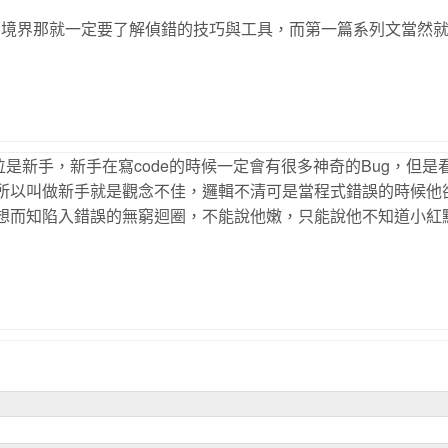
神的境界那就一定要了解偵錯的技巧與工具，而第一篇系列文當然
是新手，新手在寫code的時候一定會有很多神奇的Bug，但是
之所以叫做新手就是觀念不佳，邏輯不清可是當程式錯誤的時候他
可想而知陷入錯誤的無窮迴圈，不能說他嫩，只能說他不知道小紅