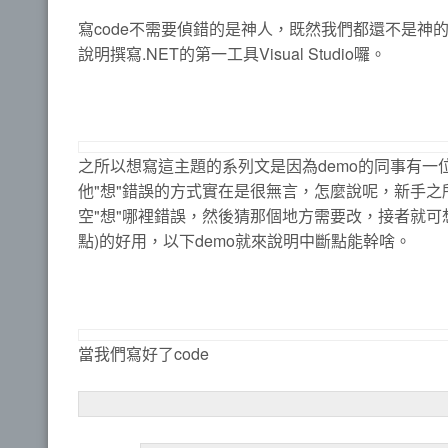
寫code不需要偵錯的是神人，既然我們都還不是
說明撰寫.NET的第一工具Visual Studio囉。
之所以想寫這主題的系列文是因為demo的同事有一位
他"想"錯誤的方式實在是很無言，怎麼說呢，新手
空"想"哪裡錯誤，然後猜那個地方需要改，接者就
點)的好用，以下demo就來說明中斷點能幹啥。
當我們寫好了code